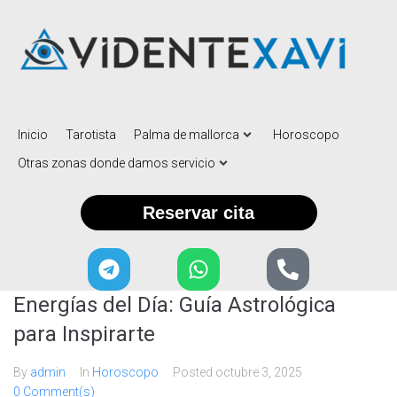
Inicio
Tarotista
Palma de mallorca
Horoscopo
Otras zonas donde damos servicio
Reservar cita
Energías del Día: Guía Astrológica
para Inspirarte
By
admin
In
Horoscopo
Posted
octubre 3, 2025
0 Comment(s)