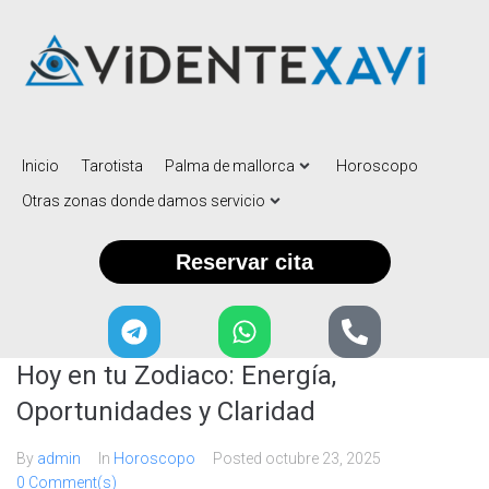
Inicio
Tarotista
Palma de mallorca
Horoscopo
Otras zonas donde damos servicio
Reservar cita
Hoy en tu Zodiaco: Energía,
Oportunidades y Claridad
By
admin
In
Horoscopo
Posted
octubre 23, 2025
0 Comment(s)