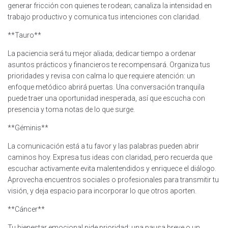
generar fricción con quienes te rodean; canaliza la intensidad en
trabajo productivo y comunica tus intenciones con claridad.
**Tauro**
La paciencia será tu mejor aliada; dedicar tiempo a ordenar
asuntos prácticos y financieros te recompensará. Organiza tus
prioridades y revisa con calma lo que requiere atención: un
enfoque metódico abrirá puertas. Una conversación tranquila
puede traer una oportunidad inesperada, así que escucha con
presencia y toma notas de lo que surge.
**Géminis**
La comunicación está a tu favor y las palabras pueden abrir
caminos hoy. Expresa tus ideas con claridad, pero recuerda que
escuchar activamente evita malentendidos y enriquece el diálogo.
Aprovecha encuentros sociales o profesionales para transmitir tu
visión, y deja espacio para incorporar lo que otros aporten.
**Cáncer**
Tu bienestar emocional pide prioridad; una pausa breve o un