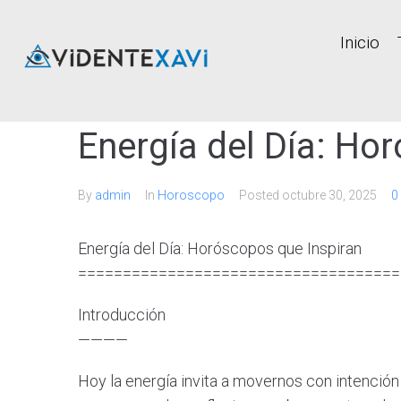
Inicio
Energía del Día: Ho
By
admin
In
Horoscopo
Posted
octubre 30, 2025
0
Energía del Día: Horóscopos que Inspiran
====================================
Introducción
————
Hoy la energía invita a movernos con intención