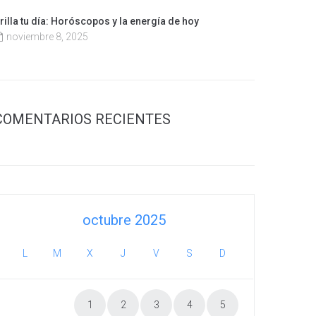
rilla tu día: Horóscopos y la energía de hoy
noviembre 8, 2025
COMENTARIOS RECIENTES
octubre 2025
L
M
X
J
V
S
D
1
2
3
4
5