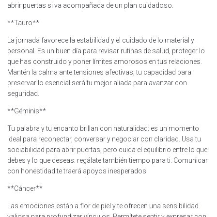
abrir puertas si va acompañada de un plan cuidadoso.
**Tauro**
La jornada favorece la estabilidad y el cuidado de lo material y
personal. Es un buen día para revisar rutinas de salud, proteger lo
que has construido y poner límites amorosos en tus relaciones.
Mantén la calma ante tensiones afectivas; tu capacidad para
preservar lo esencial será tu mejor aliada para avanzar con
seguridad.
**Géminis**
Tu palabra y tu encanto brillan con naturalidad: es un momento
ideal para reconectar, conversar y negociar con claridad. Usa tu
sociabilidad para abrir puertas, pero cuida el equilibrio entre lo que
debes y lo que deseas: regálate también tiempo para ti. Comunicar
con honestidad te traerá apoyos inesperados.
**Cáncer**
Las emociones están a flor de piel y te ofrecen una sensibilidad
valiosa para profundizar vínculos. Permítete sentir y expresar con