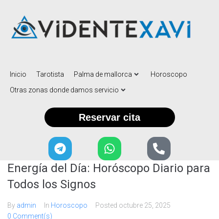
Inicio
Tarotista
Palma de mallorca
Horoscopo
Otras zonas donde damos servicio
Reservar cita
Energía del Día: Horóscopo Diario para
Todos los Signos
By
admin
In
Horoscopo
Posted
octubre 25, 2025
0 Comment(s)