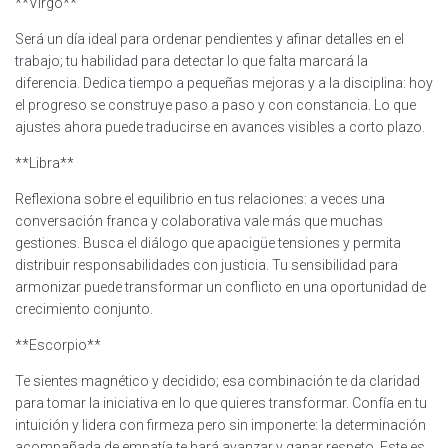
**Virgo**
Será un día ideal para ordenar pendientes y afinar detalles en el
trabajo; tu habilidad para detectar lo que falta marcará la
diferencia. Dedica tiempo a pequeñas mejoras y a la disciplina: hoy
el progreso se construye paso a paso y con constancia. Lo que
ajustes ahora puede traducirse en avances visibles a corto plazo.
**Libra**
Reflexiona sobre el equilibrio en tus relaciones: a veces una
conversación franca y colaborativa vale más que muchas
gestiones. Busca el diálogo que apacigüe tensiones y permita
distribuir responsabilidades con justicia. Tu sensibilidad para
armonizar puede transformar un conflicto en una oportunidad de
crecimiento conjunto.
**Escorpio**
Te sientes magnético y decidido; esa combinación te da claridad
para tomar la iniciativa en lo que quieres transformar. Confía en tu
intuición y lidera con firmeza pero sin imponerte: la determinación
acompañada de empatía te hará avanzar y ganar respeto. Este es