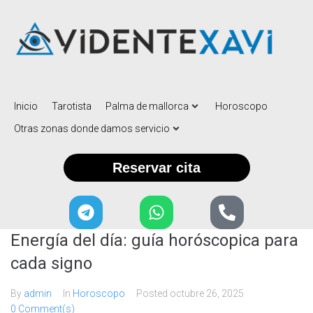
Inicio
Tarotista
Palma de mallorca
Horoscopo
Otras zonas donde damos servicio
Reservar cita
Energía del día: guía horóscopica para
cada signo
By
admin
In
Horoscopo
Posted
octubre 26, 2025
0 Comment(s)