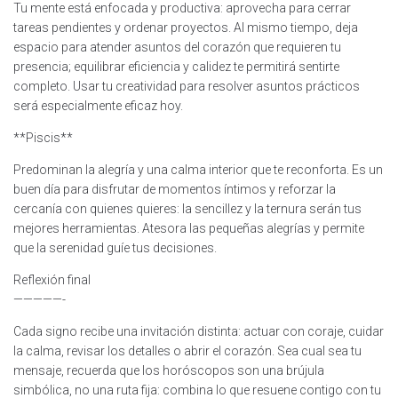
Tu mente está enfocada y productiva: aprovecha para cerrar
tareas pendientes y ordenar proyectos. Al mismo tiempo, deja
espacio para atender asuntos del corazón que requieren tu
presencia; equilibrar eficiencia y calidez te permitirá sentirte
completo. Usar tu creatividad para resolver asuntos prácticos
será especialmente eficaz hoy.
**Piscis**
Predominan la alegría y una calma interior que te reconforta. Es un
buen día para disfrutar de momentos íntimos y reforzar la
cercanía con quienes quieres: la sencillez y la ternura serán tus
mejores herramientas. Atesora las pequeñas alegrías y permite
que la serenidad guíe tus decisiones.
Reflexión final
—————-
Cada signo recibe una invitación distinta: actuar con coraje, cuidar
la calma, revisar los detalles o abrir el corazón. Sea cual sea tu
mensaje, recuerda que los horóscopos son una brújula
simbólica, no una ruta fija: combina lo que resuene contigo con tu