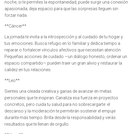
noche, si te permites la espontaneidad, puede surgir una conexión
apasionada; deja espacio para que las sorpresas lleguen sin
forzar nada.
**Cáncer**
La jornada te invita a la introspección y al cuidado de tu hogar y
tus emociones. Busca refugio en lo familiar y dedica tiempo a
reparar o fortalecer vínculos afectivos que necesitan atención.
Pequeñas acciones de cuidado —un diálogo honesto, ordenar un
espacio compartido— pueden traer un gran alivio y restaurar la
calidez en tus relaciones.
**Leo**
Sientes una oleada creativa y ganas de avanzar en metas
personales que te inspiran. Canaliza esa fuerza en proyectos
concretos, pero cuida tu salud para no sobrecargarte: el
descanso y la moderación te permitirán sostener el empuje
durante más tiempo. Brilla desde la responsabilidad y verás
resultados que te llenan de orgullo.